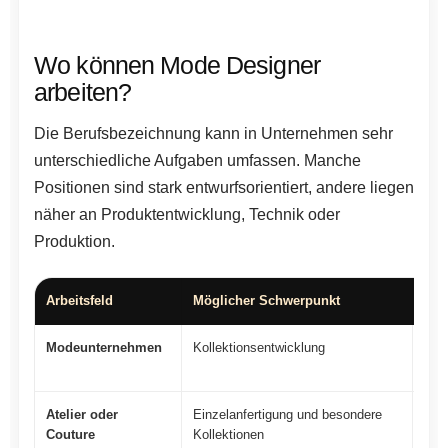
Wo können Mode Designer
arbeiten?
Die Berufsbezeichnung kann in Unternehmen sehr
unterschiedliche Aufgaben umfassen. Manche
Positionen sind stark entwurfsorientiert, andere liegen
näher an Produktentwicklung, Technik oder
Produktion.
Arbeitsfeld
Möglicher Schwerpunkt
Typ
Modeunternehmen
Kollektionsentwicklung
Ent
Pro
Atelier oder
Einzelanfertigung und besondere
Ent
Couture
Kollektionen
Sch