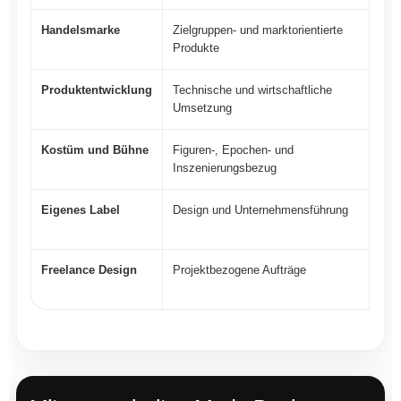
Handelsmarke
Zielgruppen- und marktorientierte
Mar
Produkte
Sor
Produktentwicklung
Technische und wirtschaftliche
Prot
Umsetzung
Pro
Kostüm und Bühne
Figuren-, Epochen- und
Kos
Inszenierungsbezug
Zus
Eigenes Label
Design und Unternehmensführung
Koll
Kun
Freelance Design
Projektbezogene Aufträge
Entw
Koll