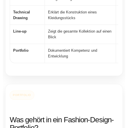
Technical
Erklärt die Konstruktion eines
Vorde
Drawing
Kleidungsstücks
Detai
Line-up
Zeigt die gesamte Kollektion auf einen
Reihe
Blick
Zusa
Portfolio
Dokumentiert Kompetenz und
Reche
Entwicklung
Erge
PORTFOLIO
Was gehört in ein Fashion-Design-
Portfolio?