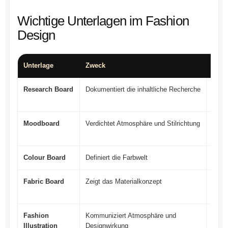
Wichtige Unterlagen im Fashion
Design
Unterlage
Zweck
Typis
Research Board
Dokumentiert die inhaltliche Recherche
Bilde
Bezü
Moodboard
Verdichtet Atmosphäre und Stilrichtung
Farbe
Bilds
Colour Board
Definiert die Farbwelt
Haupt
Fabric Board
Zeigt das Materialkonzept
Stoff
Mater
Fashion
Kommuniziert Atmosphäre und
Figur
Illustration
Designwirkung