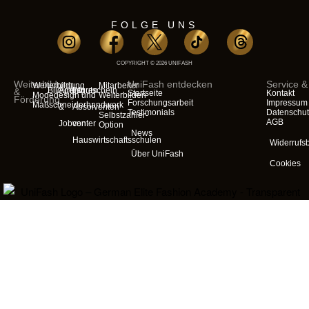
FOLGE UNS
COPYRIGHT © 2026 UNIFASH
Weiterbildung
UniFash entdecken
Service &
Weiterbildung
Mitarbeiter
Bildungsgutschein
Agenturen
Für
&
Startseite
Kontakt
Modedesign und
Weiterbilden
Förderung
Forschungsarbeit
Impressum
Maßschneiderhandwerk
&
Absolventen
Testimonials
Datenschu
Selbstzahler-
AGB
Jobcenter
von
Option
News
Hauswirtschaftsschulen
Widerrufs
Über UniFash
Cookies